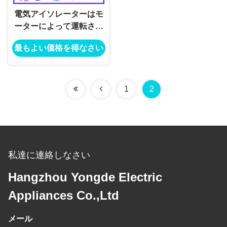
電気アイソレーターはモ
ーターによって運転され
る作動のメカニズム箱を
最もよい価格を得なさい
タイプする
1
2
私達に連絡しなさい
Hangzhou Yongde Electric
Appliances Co.,Ltd
メール