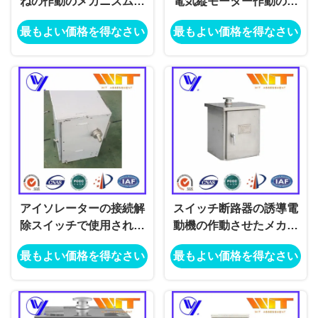
ねの作動のメカニズム箱
電気縦モーター作動のメ
のモーターによって運転
カニズム
最もよい価格を得なさい
最もよい価格を得なさい
される防水
アイソレーターの接続解
スイッチ断路器の誘導電
除スイッチで使用される
動機の作動させたメカニ
手動/モーター作動のメカ
ズム箱を埋めること
最もよい価格を得なさい
最もよい価格を得なさい
ニズム箱