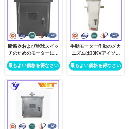
断路器および地球スイッ
手動モーター作動のメカ
チのためのモーターによ
ニズムは33KVアイソレ
って運転される作動させ
ーターを切るスイッチを
最もよい価格を得なさい
最もよい価格を得なさい
たメカニズム
囲む