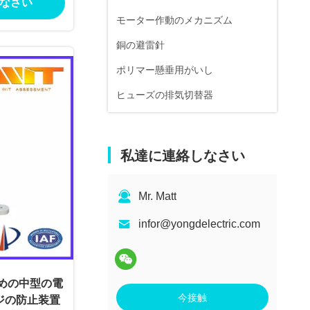
なさい
モーター作動のメカニズム
銅の避雷針
ポリマー懸垂用がいし
ヒューズの排気切替器
私達に連絡しなさい
Mr. Matt
infor@yongdelectric.com
ための中型の電
今接触
ジの防止装置