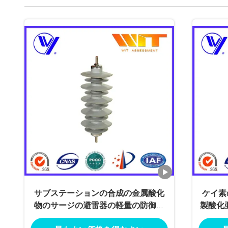
サブステーションの合成の金属酸化
ケイ素
物のサージの避雷器の軽量の防御装
製酸化
置