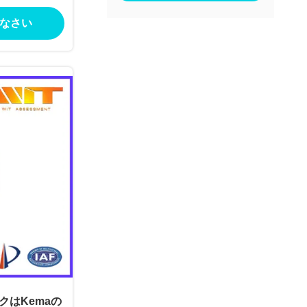
なさい
クはKemaの