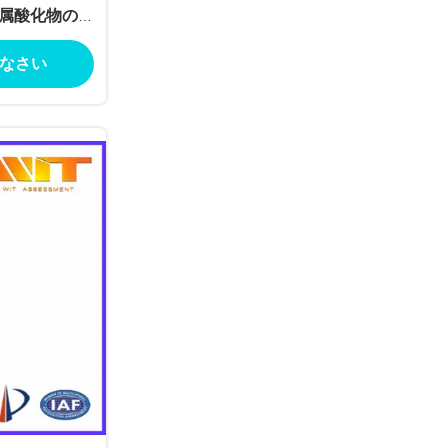
金属酸化物のサ
置を
なさい