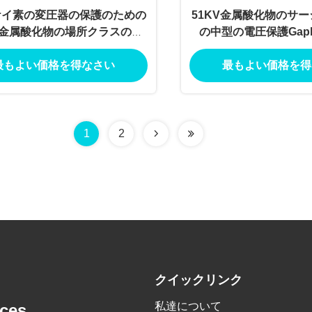
Vケイ素の変圧器の保護のための
51KV金属酸化物のサ
金属酸化物の場所クラスのサ
の中型の電圧保護Gaple
ージの避雷器
最もよい価格を得なさい
最もよい価格を得
1
2
クイックリンク
私達について
nces