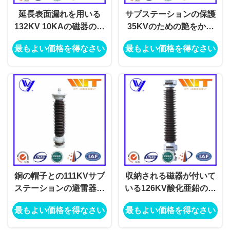
延長表面漏れを用いる
サブステーションの保護
132KV 10KAの磁器のサ
35KVのための艶をかけ
ブステーションの避雷器
られたシリコーンMOA電
最もよい価格を得なさい
最もよい価格を得なさい
光サージの防止装置
銅の帽子との111KVサブ
収納される磁器が付いて
ステーションの避雷器の
いる126KV酸化亜鉛の動
単一フェーズ
力火車のサブステーショ
最もよい価格を得なさい
最もよい価格を得なさい
ンの防止装置電光ダイバ
ーター