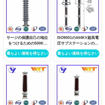
サージの保護自己の地位
ISO9001の444KV超高電
をつけるための500KV
圧サブステーションの避
HVのサブステーションの
雷器は証明した
最もよい価格を得なさい
最もよい価格を得なさい
避雷器