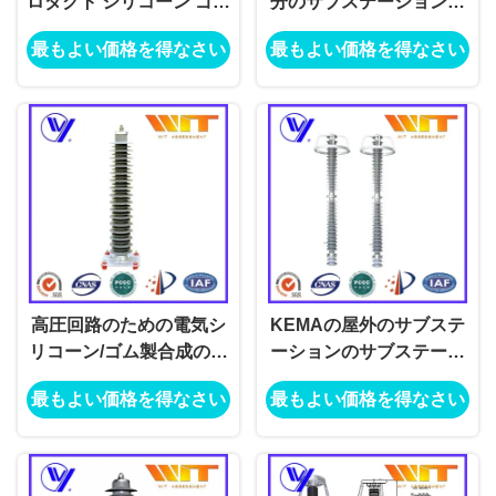
ロダクト シリコーン ゴム
分のサブステーションの
の合成の酸化亜鉛の避雷
ための陶磁器の収容の金
最もよい価格を得なさい
最もよい価格を得なさい
器
属酸化物の避雷器
高圧回路のための電気シ
KEMAの屋外のサブステ
リコーン/ゴム製合成の酸
ーションのサブステーシ
化亜鉛の避雷器
ョンの避雷器220kV、ブ
最もよい価格を得なさい
最もよい価格を得なさい
ラウン/灰色色