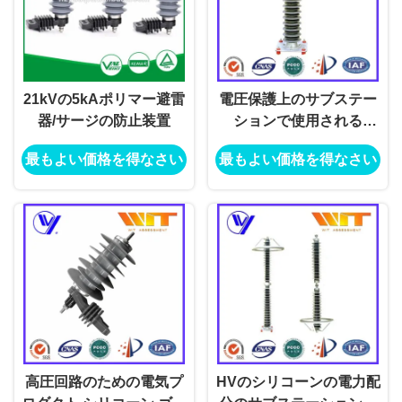
21kVの5kAポリマー避雷
電圧保護上のサブステー
器/サージの防止装置
ションで使用される
110KV金属の酸化亜鉛電
最もよい価格を得なさい
最もよい価格を得なさい
光サージの防止装置
高圧回路のための電気プ
HVのシリコーンの電力配