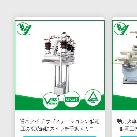
通常タイプ サブステーションの低電
動力火車
圧の接続解除スイッチ手動メカニズ
低電圧
ム12KV