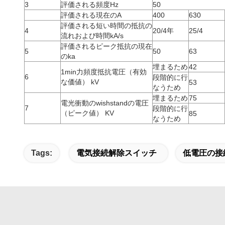
3
評価される頻度Hz
50
評価される現在のA
400
630
評価される短い時間の抵抗の
4
20/4年
25/4
流れおよび時間kA/s
評価されるピーク抵抗の現在
5
50
63
のka
埋まるため
42
1min力頻度抵抗電圧（有効
6
段階的に行
な価値） kV
53
なうため
埋まるため
75
電光衝動のwishstandの電圧
7
段階的に行
（ピーク値） KV
85
なうため
Tags:
電気接続解除スイッチ
低電圧の接