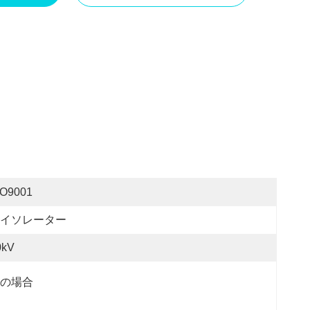
SO9001
イソレーター
0kV
の場合