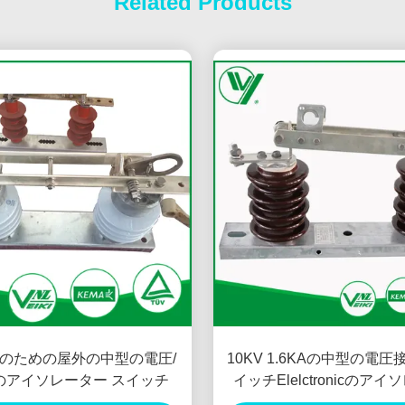
Related Products
のための屋外の中型の電圧/
10KV 1.6KAの中型の電
のアイソレーター スイッチ
イッチElelctronicのア
GW9-15