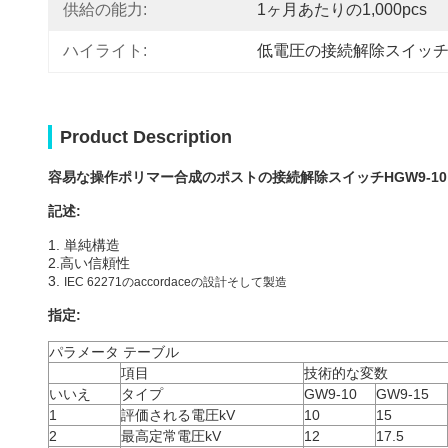
供給の能力:
1ヶ月あたりの1,000pcs
ハイライト:
低電圧の接続解除スイッ
Product Description
容易な操作ポリマー合成のポストの接続解除スイッチHGW9-10
記述:
1.
単純構造
2.高い信頼性
3.
IEC 62271のaccordaceの設計そして製造
指定:
パラメータ テーブル
項目
技術的な変数
いいえ
タイプ
GW9-10
GW9-15
1
評価される電圧kV
10
15
2
最高定常電圧kV
12
17.5