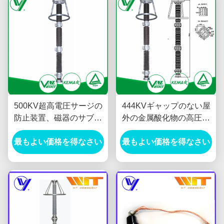
500KV超高電圧サージの
444KVギャップのない屋
防止装置、磁器のサブス
外の金属酸化物の高圧サ
テーションのタイプ酸化
ージの防止装置のクラス
最もよい価格を得なさい
亜鉛の避雷器
最もよい価格を得なさい
A