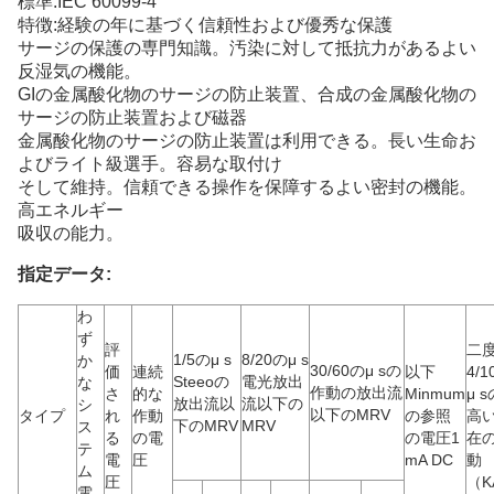
標準:IEC 60099-4
特徴:経験の年に基づく信頼性および優秀な保護
サージの保護の専門知識。汚染に対して抵抗力があるよい
反湿気の機能。
GIの金属酸化物のサージの防止装置、合成の金属酸化物の
サージの防止装置および磁器
金属酸化物のサージの防止装置は利用できる。長い生命お
よびライト級選手。容易な取付け
そして維持。信頼できる操作を保障するよい密封の機能。
高エネルギー
吸収の能力。
指定データ:
わ
ず
評
二
1/5のμ s
8/20のμ s
か
30/60のμ sの
価
連続
以下
4/
Steeoの
電光放出
な
作動の放出流
さ
的な
Minmum
μ s
放出流以
流以下の
シ
以下のMRV
タイプ
れ
作動
の参照
高
下のMRV
MRV
ス
る
の電
の電圧1
在
テ
電
圧
mA DC
動
ム
圧
（K
電