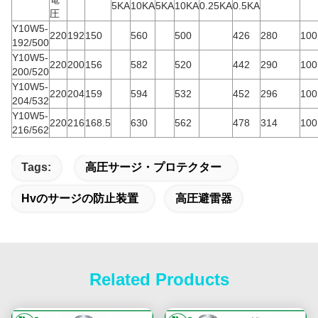
5KA
10KA
5KA
10KA
0.25KA
0.5KA
圧
Y10W5-
220
192
150
560
500
426
280
100
192/500
Y10W5-
220
200
156
582
520
442
290
100
200/520
Y10W5-
220
204
159
594
532
452
296
100
204/532
Y10W5-
220
216
168.5
630
562
478
314
100
216/562
Tags:
高圧サージ・プロテクター
Hvのサージの防止装置
高圧避雷器
Related Products