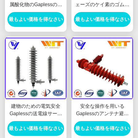
属酸化物のGaplessのサ
ェーズのケイ素のゴム製
ージの防止装置の灰色色
電光そして電力サージの
最もよい価格を得なさい
最もよい価格を得なさい
防止装置
建物のための電気安全
安全な操作を用いる
Gaplessの送電線サージ
Gaplessのアンテナ避雷
の防止装置、中型の電圧
器の金属酸化物
最もよい価格を得なさい
最もよい価格を得なさい