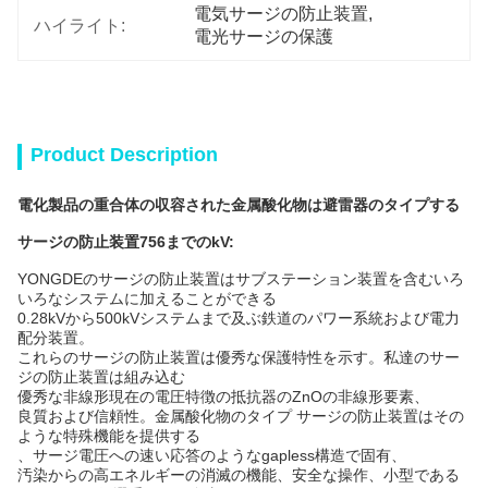
電気サージの防止装置
, 
ハイライト:
電光サージの保護
Product Description
電化製品の重合体の収容された金属酸化物は避雷器のタイプする
サージの防止装置756までのkV
:
YONGDEのサージの防止装置はサブステーション装置を含むいろ
いろなシステムに加えることができる
0.28kVから500kVシステムまで及ぶ鉄道のパワー系統および電力
配分装置。
これらのサージの防止装置は優秀な保護特性を示す。私達のサー
ジの防止装置は組み込む
優秀な非線形現在の電圧特徴の抵抗器のZnOの非線形要素、
良質および信頼性。金属酸化物のタイプ サージの防止装置はその
ような特殊機能を提供する
、サージ電圧への速い応答のようなgapless構造で固有、
汚染からの高エネルギーの消滅の機能、安全な操作、小型である