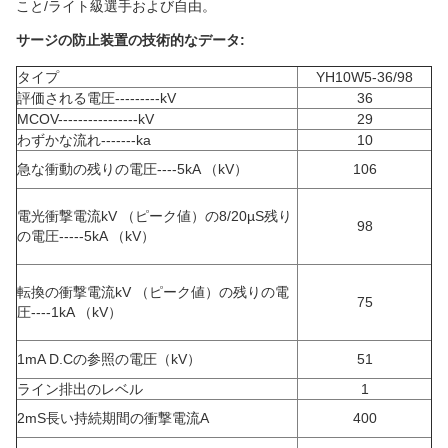
こと/ライト級選手および自由。
サージの防止装置の技術的なデータ:
タイプ
YH10W5-36/98
評価される電圧---------kV
36
MCOV----------------kV
29
わずかな流れ-------ka
10
急な衝動の残りの電圧----5kA （kV）
106
電光衝撃電流kV （ピーク値）の8/20µS残り
98
の電圧-----5kA （kV）
転換の衝撃電流kV （ピーク値）の残りの電
75
圧----1kA （kV）
1mA D.Cの参照の電圧（kV）
51
ライン排出のレベル
1
2mS長い持続期間の衝撃電流A
400