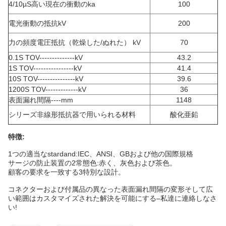
4/10µS高い現在の衝動のka
100
電光衝動の抵抗kV
200
力の頻度電圧抵抗（乾燥した/ぬれた） kV
70
0.1S TOV--------------kV
43.2
1S TOV----------------kV
41.4
10S TOV---------------kV
39.6
1200S TOV-------------kV
36
表面漏れ間隔----mm
1148
シリーズ非線形抵抗器で用いられる材料
酸化亜鉛
特徴:
1つの適当なstardand:IEC、ANSI、GBおよび他の国際規格
サージの防止装置の2常態色:赤く、灰色および茶色。
顧客の要求を一致する3特別な設計。
コネクターおよび付属品の異なった表面漏れ間隔の変形そして広
い範囲はカスタマイズされた解決を可能にする–私達に連絡しなさ
い!