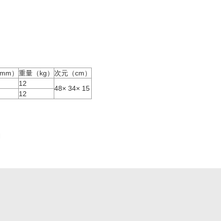
mm）
重量（kg）
次元（cm）
12
48× 34× 15
12