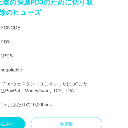
圧器の保護PD3のために切り取
排除のヒューズ
YONGDE
PD3
1PCS
negotiable
T/Tかウェスタン・ユニオンまたはL/Cまた
はPayPal、MoneyGram、D/P、D/A
1ヶ月あたりの10,000pcs
得なさい
今接触