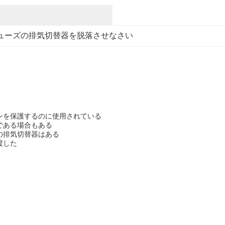
ューズの排気切替器を脱落させなさい
ンを保護するのに使用されている
である場合もある
の排気切替器はある
渡した