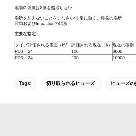
地震の強度は8度を超過しない
場所を加えないことをしなさい:非常に熱く、爆発の場所
震動およびImpactionの場所
主要な指定:
タイプ
評価される電圧（kV）
評価される現在（A）
現在の破損
PD3
24
100
8000
PD3
24
200
10000
Tags:
切り取られるヒューズ
ヒューズの