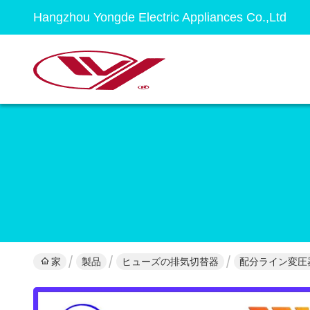
Hangzhou Yongde Electric Appliances Co.,Ltd
家
製品
ヒューズの排気切替器
配分ライン変圧