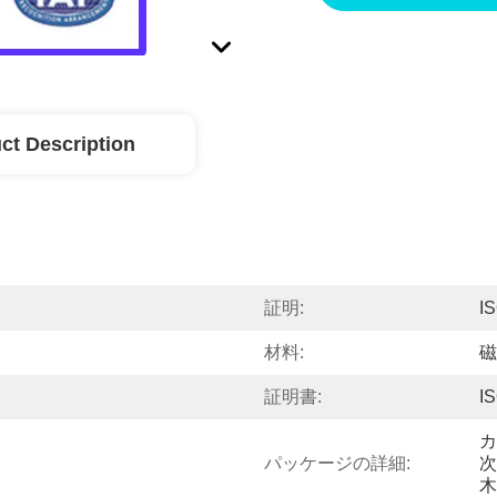
ct Description
証明:
I
器
材料:
磁
証明書:
I
カ
パッケージの詳細:
次
木