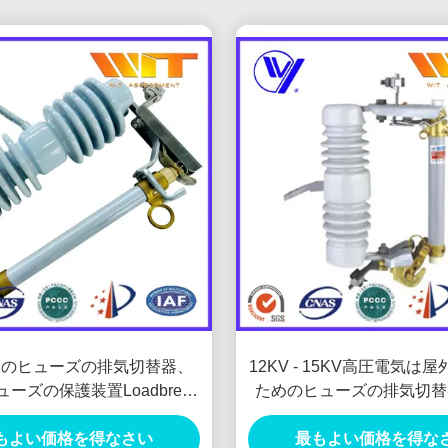
除のヒューズの排気切替器、
12KV - 15KV高圧電気は
ーズの保護装置Loadbreak
ためのヒューズの排気切替
は脱落する
チを脱落させる
もよい価格を得なさい
最もよい価格を得な