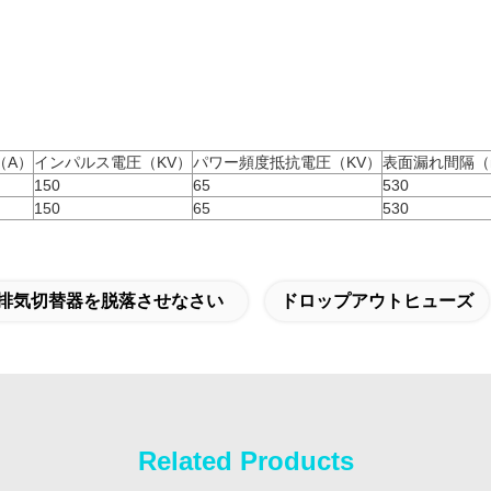
（A）
インパルス電圧（KV）
パワー頻度抵抗電圧（KV）
表面漏れ間隔（
150
65
530
150
65
530
排気切替器を脱落させなさい
ドロップアウトヒューズ
Related Products