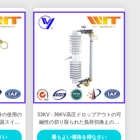
屋外の使用の
33KV - 36KV高圧ドロップアウトの可
器スイッ
融性の切り取られた負荷切換えのヒ
ューズ
さい
最もよい価格を得なさい