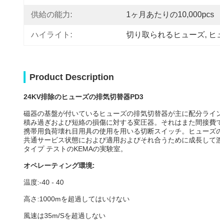
供給の能力:
1ヶ月あたりの10,000pcs
ハイライト:
切り取られるヒューズ
, 
ヒ
Product Description
24KV排除のヒューズの排気切替器PD3
磁器の基盤が付いているヒューズの排気切替器が主に配分ライ
積み過ぎおよび短絡の損傷に対する変圧器。それはまた間接費
携帯用負荷壊れ目用具の使用を用いる切断スイッチ。ヒューズ
共通サービス状態におよび適用およびそれ合うために成長して
タイプ テストのKEMAの実験室。
オペレーティング環境:
温度:-40 - 40
高さ:1000mを超過してはいけない
風速は35m/Sを超過しない