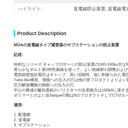
ハイライト:
送電線防止装置
, 
送電線電
Product Description
MOAの送電線タイプ避雷器のサブステーションの防止装置
記述:
外的なシリーズ ギャップのサージの防止装置の180-240kv主
滑らかなボルト第2特性曲線を使って。よい絶縁材の調整およ
電気頻度抵抗電圧はギャップ、高い信頼性、低い割振られた電
Tube-like構造、側面への注入の穴は他の管プロダクトよ
圧力解放機能の側面への注入の穴。
中心の構成の酸化亜鉛のバリスターの生産能力は100kAに達す
ポリマーとのよい反fatique行動は6のプロダクトそしてCTI
適用:
1. 配電網
2. 送電線
3. サブステーション