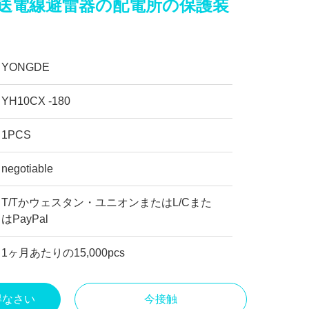
プ送電線避雷器の配電所の保護装
YONGDE
YH10CX -180
1PCS
negotiable
T/Tかウェスタン・ユニオンまたはL/Cまた
はPayPal
1ヶ月あたりの15,000pcs
得なさい
今接触