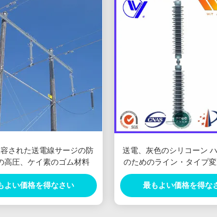
収容された送電線サージの防
送電、灰色のシリコーン 
の高圧、ケイ素のゴム材料
のためのライン・タイプ変
ージArreste
もよい価格を得なさい
最もよい価格を得な