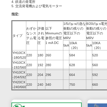
4. 鉄道の発電所
5. 交流発電機および電気モーター
指定:
1/5のμ sの急な
8/20のμ s電
わずか
評価
以下
衝動の残りの
衝動の残りの
なシス
され
Minmumの
電圧以下の
電圧以下の
タイプ
テム電
る電
参照の電圧
MRV
MRV
圧
圧
1 mA DC
10kA
10KA
5kA
5kA
（20）
（20）
YH10CX
220
180
260
584
520
-180/520
YH10CX
220
192
280
628
560
-192/560
YH10CX
220
204
296
664
592
-204/592
YH20CX
220
240
340
750
660
-240/660