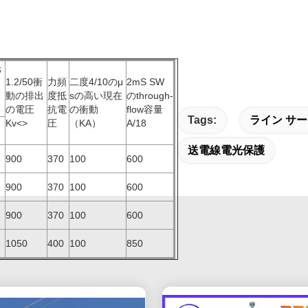
光
1.2/50衝
力頻
二度4/10のμ
2mS SW
動の排出
度抵
sの高い現在
のthrough-
の電圧
抗電
の衝動
flow容量
Tags:
ライン サ
Kv<>
圧
（KA）
A/18
送電線電光保護
900
370
100
600
900
370
100
600
900
370
100
600
1050
400
100
850