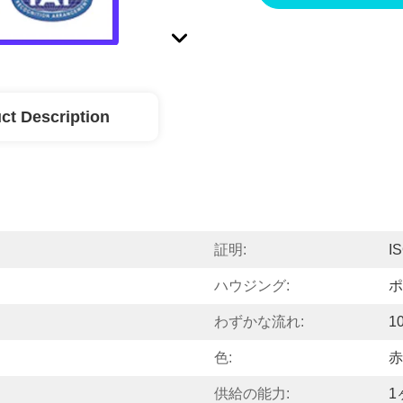
ct Description
証明:
I
ハウジング:
ポ
わずかな流れ:
1
色:
赤
供給の能力:
1