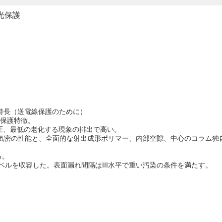
光保護
な特長（送電線保護のために）
び保護特徴。
圧、最低の老化する現象の排出で高い。
りよい気密の性能と、全面的な射出成形ポリマー、内部空隙、中心のコラム
る。
のレベルを収容した。表面漏れ間隔はIII水平で重い汚染の条件を満たす。