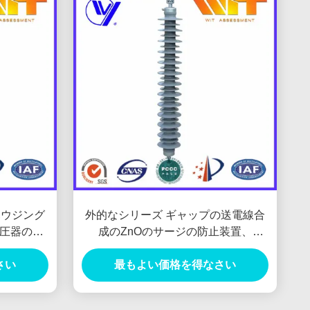
ハウジング
外的なシリーズ ギャップの送電線合
圧器のサ
成のZnOのサージの防止装置、
220KV高圧
さい
最もよい価格を得なさい