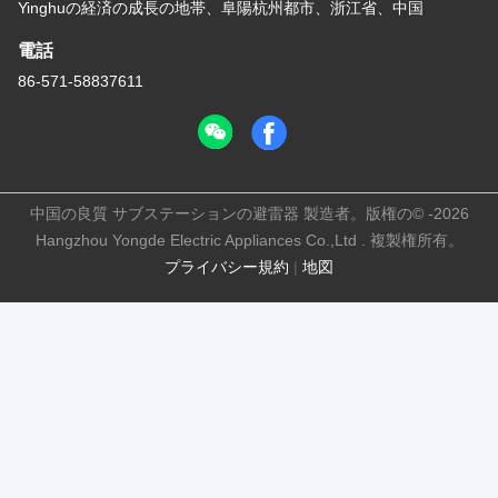
Yinghuの経済の成長の地帯、阜陽杭州都市、浙江省、中国
電話
86-571-58837611
中国の良質 サブステーションの避雷器 製造者。版権の© -2026
Hangzhou Yongde Electric Appliances Co.,Ltd . 複製権所有。
プライバシー規約
|
地図