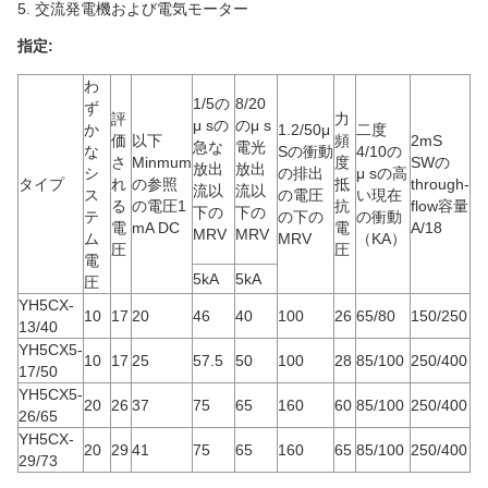
5. 交流発電機および電気モーター
指定:
わ
1/5の
8/20
ず
評
力
μ sの
のμ s
か
1.2/50μ
二度
価
以下
頻
2mS
急な
電光
な
Sの衝動
4/10の
さ
Minmum
度
SWの
放出
放出
シ
の排出
μ sの高
タイプ
れ
の参照
抵
through-
流以
流以
ス
の電圧
い現在
る
の電圧1
抗
flow容量
下の
下の
テ
の下の
の衝動
電
mA DC
電
A/18
MRV
MRV
ム
MRV
（KA）
圧
圧
電
5kA
5kA
圧
YH5CX-
10
17
20
46
40
100
26
65/80
150/250
13/40
YH5CX5-
10
17
25
57.5
50
100
28
85/100
250/400
17/50
YH5CX5-
20
26
37
75
65
160
60
85/100
250/400
26/65
YH5CX-
20
29
41
75
65
160
65
85/100
250/400
29/73