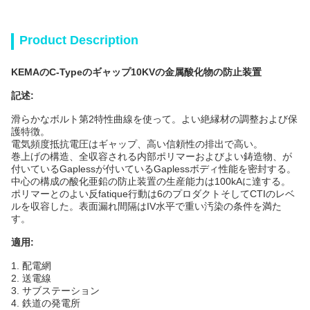
Product Description
KEMAのC-Typeのギャップ10KVの金属酸化物の防止装置
記述:
滑らかなボルト第2特性曲線を使って。よい絶縁材の調整および保
護特徴。
電気頻度抵抗電圧はギャップ、高い信頼性の排出で高い。
巻上げの構造、全収容される内部ポリマーおよびよい鋳造物、が
付いているGaplessが付いているGaplessボディ性能を密封する。
中心の構成の酸化亜鉛の防止装置の生産能力は100kAに達する。
ポリマーとのよい反fatique行動は6のプロダクトそしてCTIのレベ
ルを収容した。表面漏れ間隔はIV水平で重い汚染の条件を満た
す。
適用:
1. 配電網
2. 送電線
3. サブステーション
4. 鉄道の発電所