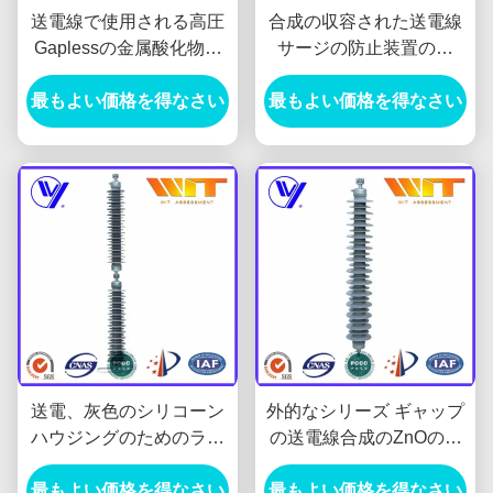
送電線で使用される高圧
合成の収容された送電線
Gaplessの金属酸化物の
サージの防止装置の高
サージのダイバーター
圧、ケイ素のゴム材料
最もよい価格を得なさい
最もよい価格を得なさい
送電、灰色のシリコーン
外的なシリーズ ギャップ
ハウジングのためのライ
の送電線合成のZnOのサ
ン・タイプ変圧器のサー
ージの防止装置、220KV
最もよい価格を得なさい
ジArreste
最もよい価格を得なさい
高圧