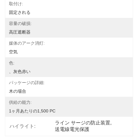
取付け:
固定される
容量の破損:
高圧遮断器
媒体のアーク消灯:
空気
色:
、灰色赤い
パッケージの詳細:
木の場合
供給の能力:
1ヶ月あたりの1,500 PC
ライン サージの防止装置
, 
ハイライト:
送電線電光保護