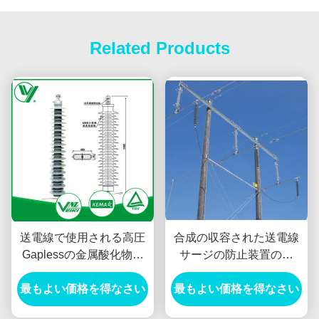
Related Products
送電線で使用される高圧
合成の収容された送電線
Gaplessの金属酸化物の
サージの防止装置の高
サージのダイバーター
圧、ケイ素のゴム材料
最もよい価格を得なさい
最もよい価格を得なさい