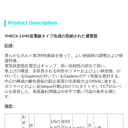
Product Description
YH5CX-13/40送電線タイプ合成の収納された避雷器
記述:
滑らかなボルト第2特性曲線を使って。よい絶縁材の調整および保
護特徴。
電気頻度抵抗電圧はギャップ、高い信頼性の排出で高い。
巻上げの構造、全収容される内部ポリマーおよびよい鋳造物、が
付いているGaplessが付いているGaplessボディ性能を密封する。
中心の構成の酸化亜鉛の防止装置の生産能力は100kAに達する。
ポリマーとのよい反fatique行動は6のプロダクトそしてCTIのレベ
ルを収容した。表面漏れ間隔はIV水平で重い汚染の条件を満た
す。
指定:
わ
1/5の
8/20
ず
評
力
μ sの
のμ s