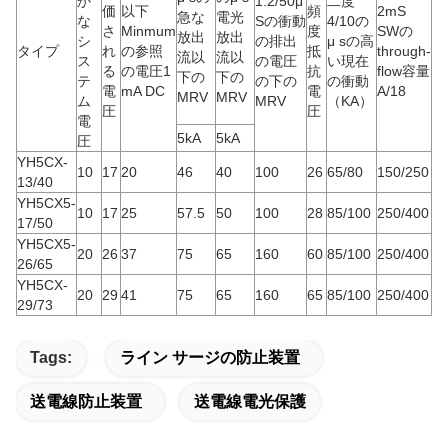
か
1.2/50μ
二度
価
以下
頻
2mS
急な
電光
な
Sの衝動
4/10の
さ
Minmum
度
SWの
放出
放出
シ
の排出
μ sの高
タイプ
れ
の参照
抵
through-
流以
流以
ス
の電圧
い現在
る
の電圧1
抗
flow容量
下の
下の
テ
の下の
の衝動
電
mA DC
電
A/18
MRV
MRV
ム
MRV
（KA）
圧
圧
電
5kA
5kA
圧
YH5CX-
10
17
20
46
40
100
26
65/80
150/250
13/40
YH5CX5-
10
17
25
57.5
50
100
28
85/100
250/400
17/50
YH5CX5-
20
26
37
75
65
160
60
85/100
250/400
26/65
YH5CX-
20
29
41
75
65
160
65
85/100
250/400
29/73
Tags:
ライン サージの防止装置
送電線防止装置
送電線電光保護