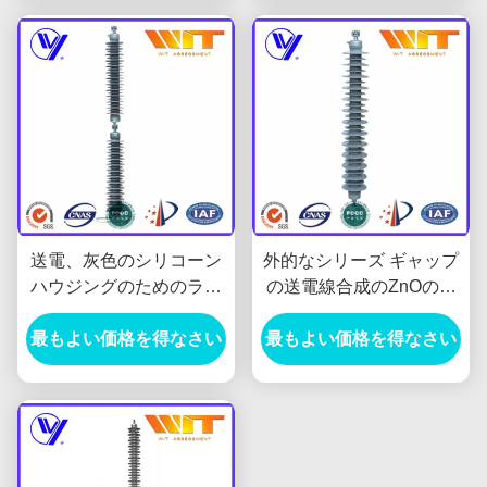
送電、灰色のシリコーン
外的なシリーズ ギャップ
ハウジングのためのライ
の送電線合成のZnOのサ
ン・タイプ変圧器のサー
ージの防止装置、220KV
最もよい価格を得なさい
ジArreste
最もよい価格を得なさい
高圧