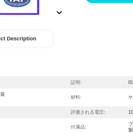
ct Description
証明:
I
止装
材料:
ケ
評価される電圧:
1
ブ
付属品:
製