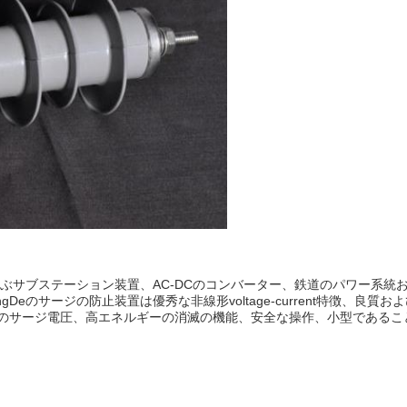
テムまで及ぶサブステーション装置、AC-DCのコンバーター、鉄道のパワ
のサージの防止装置は優秀な非線形voltage-current特徴、良質お
のサージ電圧、高エネルギーの消滅の機能、安全な操作、小型であるこ