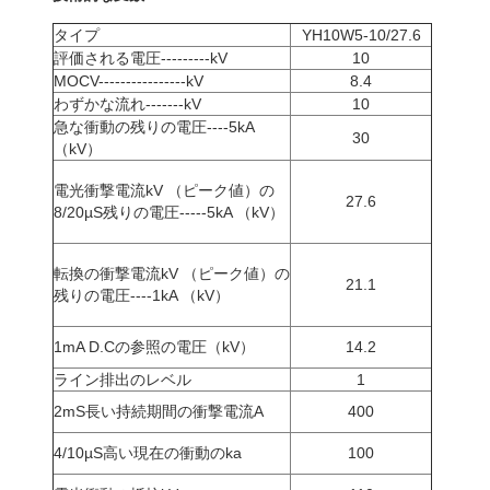
タイプ
YH10W5-10/27.6
評価される電圧---------kV
10
MOCV----------------kV
8.4
わずかな流れ-------kV
10
急な衝動の残りの電圧----5kA
30
（kV）
電光衝撃電流kV （ピーク値）の
27.6
8/20µS残りの電圧-----5kA （kV）
転換の衝撃電流kV （ピーク値）の
21.1
残りの電圧----1kA （kV）
1mA D.Cの参照の電圧（kV）
14.2
ライン排出のレベル
1
2mS長い持続期間の衝撃電流A
400
4/10µS高い現在の衝動のka
100