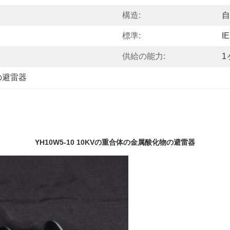
構造:
自
標準:
I
供給の能力:
1
sの避雷器
YH10W5-10 10KVの重合体の金属酸化物の避雷器