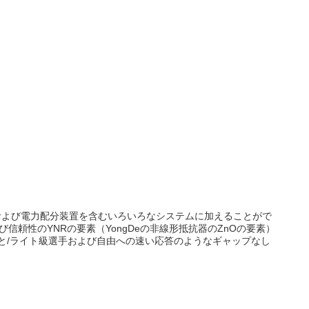
ー系統および電力配分装置を含むいろいろなシステムに加えることがで
よび信頼性のYNRの要素（YongDeの非線形抵抗器のZnOの要素）
と/ライト級選手および自由への速い応答のようなギャップなし