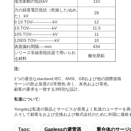
電光衝動の抵抗kV
110
力の頻度電圧抵抗（乾燥した/ぬれ
28
た） kV
0.1S TOV--------------kV
12
1S TOV----------------kV
11.5
10S TOV---------------kV
11
1200S TOV-------------kV
10
表面漏れ間隔----mm
434
シリーズ非線形抵抗器で用いられ
酸化亜鉛
る材料
注:
1つの適当なstardand:IEC、ANSI、GBおよび他の国際規格
サージの防止装置の2常態色:赤く、灰色および茶色。
顧客の要求を一致する3特別な設計。
私達について:
Yongdeは私達の製品とサービスが首尾よく私達のユーザー
人そして顧客をおよび交換および株式会社のために外国に連絡
Tags:
Gaplessの避雷器
重合体のサージ