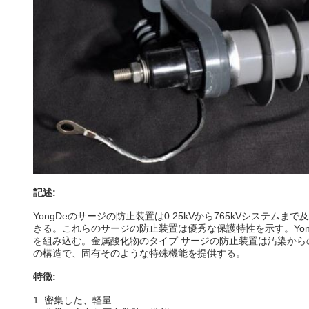
記述:
YongDeのサージの防止装置は0.25kVから765kVシス
きる。これらのサージの防止装置は優秀な保護特性を示す。YongDe
を組み込む。金属酸化物のタイプ サージの防止装置は汚染から
の構造で、固有そのような特殊機能を提供する。
特徴:
1. 密集した、軽量